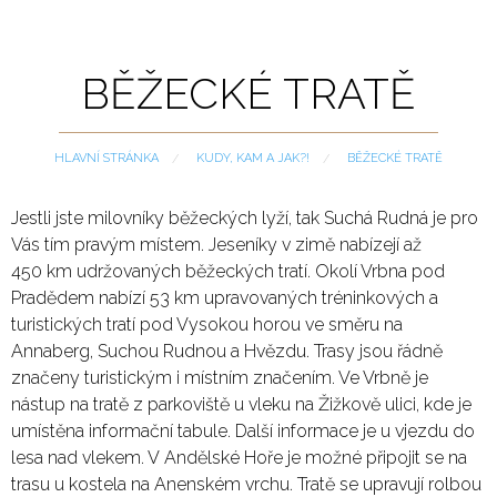
BĚŽECKÉ TRATĚ
HLAVNÍ STRÁNKA
KUDY, KAM A JAK?!
CURRENT:
BĚŽECKÉ TRATĚ
Jestli jste milovníky běžeckých lyží, tak Suchá Rudná je pro
Vás tím pravým místem. Jeseníky v zimě nabízejí až
450 km udržovaných běžeckých tratí. Okolí Vrbna pod
Pradědem nabízí 53 km upravovaných tréninkových a
turistických tratí pod Vysokou horou ve směru na
Annaberg, Suchou Rudnou a Hvězdu. Trasy jsou řádně
značeny turistickým i místním značením. Ve Vrbně je
nástup na tratě z parkoviště u vleku na Žižkově ulici, kde je
umístěna informační tabule. Další informace je u vjezdu do
lesa nad vlekem. V Andělské Hoře je možné připojit se na
trasu u kostela na Anenském vrchu. Tratě se upravují rolbou