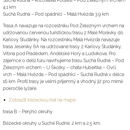
Suchá Rudná – křižovatka Podlesí – Pod Železným vrchem
4.1 km
Suchá Rudná – Pod spádnicí – Malá Hvězda 3.9 km
Trasa A navazuje na rozcestníku Pod Železným vrchem na
udržovanou červenou turistickou trasu z Malé Morávky do
Karlovy Studánky. Na rozcestníku Malá Hvězda navazuje
trasa Jeseníky 6A na udržované trasy z Karlovy Studánky,
Vrbna pod Pradědem, Andělské Hory a Ludvíkova. Pro
zájemce o delší túru navrhujeme trasu Suchá Rudná – Pod
Železným vrchem – U Školky – chata Hubertka – Ovčí
vrch – Malá Hvězda – Pod spádnicí – Suchá Rudná v délce
16 km. Profil trasy je velmi příjemný a vhodný již pro mírně
pokročilé lyžaře.
Zobrazit běžeckou trať na mapě
trasa B – Peryho okruhy
Běžecké okruhy u Suché Rudné, 2 km a 2.5 km.