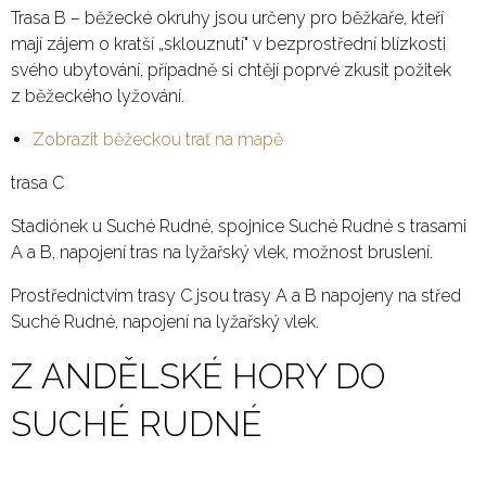
Trasa B – běžecké okruhy jsou určeny pro běžkaře, kteří
mají zájem o kratší „sklouznutí" v bezprostřední blízkosti
svého ubytování, případně si chtějí poprvé zkusit požitek
z běžeckého lyžování.
Zobrazit běžeckou trať na mapě
trasa C
Stadiónek u Suché Rudné, spojnice Suché Rudné s trasami
A a B, napojení tras na lyžařský vlek, možnost bruslení.
Prostřednictvím trasy C jsou trasy A a B napojeny na střed
Suché Rudné, napojení na lyžařský vlek.
Z ANDĚLSKÉ HORY DO
SUCHÉ RUDNÉ