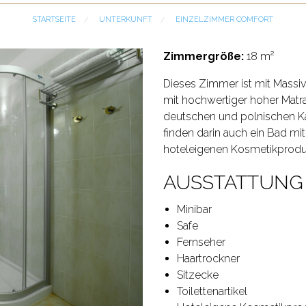
STARTSEITE
UNTERKUNFT
CURRENT:
EINZELZIMMER COMFORT
Zimmergröße:
18 m²
Dieses Zimmer ist mit Massi
mit hochwertiger hoher Matra
deutschen und polnischen Kan
finden darin auch ein Bad mit 
hoteleigenen Kosmetikprodu
AUSSTATTUNG 
Minibar
Safe
Fernseher
Haartrockner
Sitzecke
Toilettenartikel