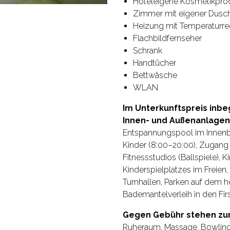
Hoteleigene Kosmetikpro
Zimmer mit eigener Dusche
Heizung mit Temperaturr
Flachbildfernseher
Schrank
Handtücher
Bettwäsche
WLAN
Im Unterkunftspreis inbe
Innen- und Außenanlagen
Entspannungspool im Innenb
Kinder (8:00–20:00), Zugang 
Fitnessstudios (Ballspiele),
Kinderspielplatzes im Frei
Turnhallen, Parken auf dem 
Bademantelverleih in den Fir
Gegen Gebühr stehen zur
Ruheraum, Massage, Bowling,