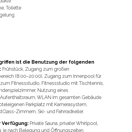
dukte
, Toilette
egelung
griffen ist die Benutzung der folgenden
:
Frühstück, Zugang zum großen
ereich (8:00–20:00), Zugang zum Innenpool für
zum Fitnessstudio, Fitnessstudio mit Tischtennis,
 Kinderspielzimmer, Nutzung eines
en, Aufenthaltsraum, WLAN im gesamten Gebäude
hoteleigenen Parkplatz mit Kamerasystem,
stClass-Zimmern, Ski- und Fahrradkeller.
 Verfügung:
Private Sauna, privater Whirlpool,
 je nach Belegung und Öffnungszeiten.