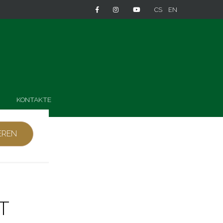
CS
EN
N
KONTAKTE
T