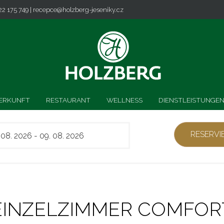
22 175 749 |
recepce@holzberg-jeseniky.cz
ERKUNFT
RESTAURANT
WELLNESS
DIENSTLEISTUNGE
EINZELZIMMER COMFOR