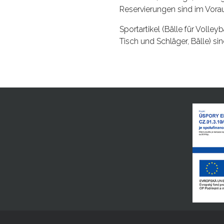
Reservierungen sind im Vorau
Sportartikel (Bälle für Volleyb
Tisch und Schläger, Bälle) s